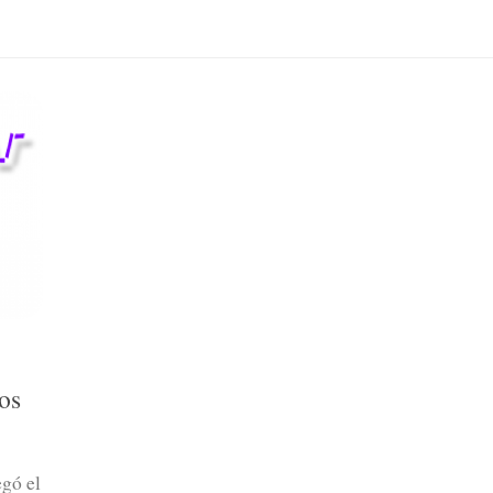
os
gó el