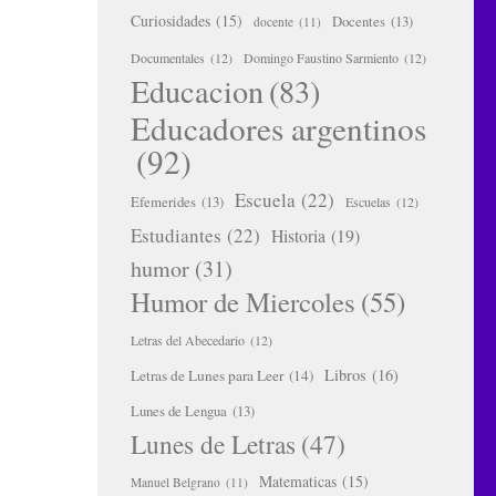
Curiosidades
(15)
Docentes
(13)
docente
(11)
Documentales
(12)
Domingo Faustino Sarmiento
(12)
Educacion
(83)
Educadores argentinos
(92)
Escuela
(22)
Efemerides
(13)
Escuelas
(12)
Estudiantes
(22)
Historia
(19)
humor
(31)
Humor de Miercoles
(55)
Letras del Abecedario
(12)
Libros
(16)
Letras de Lunes para Leer
(14)
Lunes de Lengua
(13)
Lunes de Letras
(47)
Matematicas
(15)
Manuel Belgrano
(11)