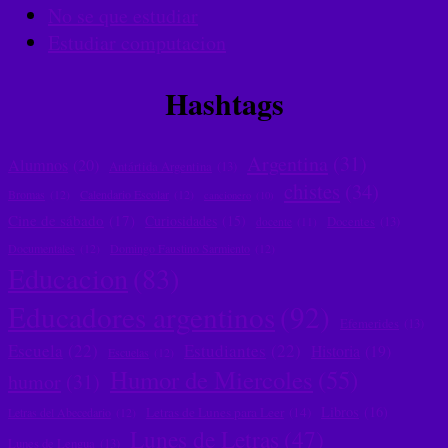
No se que estudiar
Estudiar computacion
Hashtags
Argentina
(31)
Alumnos
(20)
Antártida Argentina
(13)
chistes
(34)
Bromas
(12)
Calendario Escolar
(12)
cancionero
(10)
Cine de sábado
(17)
Curiosidades
(15)
Docentes
(13)
docente
(11)
Documentales
(12)
Domingo Faustino Sarmiento
(12)
Educacion
(83)
Educadores argentinos
(92)
Efemerides
(13)
Escuela
(22)
Estudiantes
(22)
Historia
(19)
Escuelas
(12)
Humor de Miercoles
(55)
humor
(31)
Libros
(16)
Letras de Lunes para Leer
(14)
Letras del Abecedario
(12)
Lunes de Letras
(47)
Lunes de Lengua
(13)