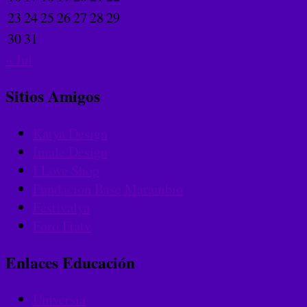
23
24
25
26
27
28
29
30
31
« Jul
Sitios Amigos
Katya Design
Imale Design
I Love Shop
Fundacion Base Marambio
Festivalya
Foro Ftatv
Enlaces Educación
Universia