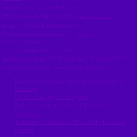
Matematicas
(15)
memes
(12)
Manuel Belgrano
(11)
Miercoles de humor
(50)
Ministerio de Educacion
(11)
Noticias educativas
(33)
Noticias
(11)
Peliculas
(15)
Organización de las Naciones Unidas (ONU)
(12)
Peliculas educativas
(18)
Portal ABC
(10)
provincia de Buenos Aires
(16)
Sabado de Cine
(11)
Unesco
(29)
Sabado pochoclero
(24)
Tecnologia
(23)
Visita guiada educativa
(23)
Universidad de Buenos Aires
(11)
La dirección escolar, entre la burocracia y el
liderazgo
Un día como hoy: 5 de agosto
Boletín de Agosto 2026 – Efemérides
Antárticas
Teachers of Sarmiento: Miss Mary Elizabeth
Conway