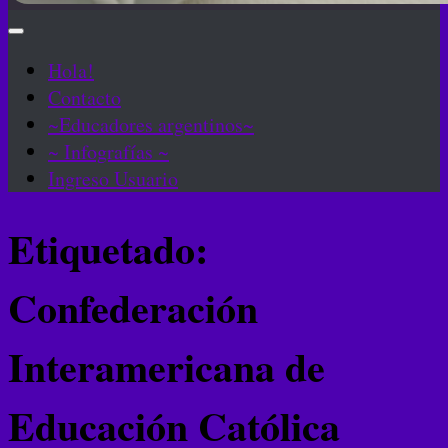
Hola!
Contacto
~Educadores argentinos~
~ Infografías ~
Ingreso Usuario
Etiquetado:
Confederación
Interamericana de
Educación Católica