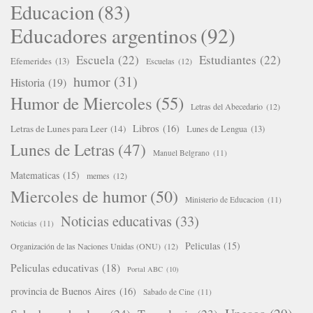
Educacion
(83)
Educadores argentinos
(92)
Escuela
(22)
Estudiantes
(22)
Efemerides
(13)
Escuelas
(12)
humor
(31)
Historia
(19)
Humor de Miercoles
(55)
Letras del Abecedario
(12)
Libros
(16)
Letras de Lunes para Leer
(14)
Lunes de Lengua
(13)
Lunes de Letras
(47)
Manuel Belgrano
(11)
Matematicas
(15)
memes
(12)
Miercoles de humor
(50)
Ministerio de Educacion
(11)
Noticias educativas
(33)
Noticias
(11)
Peliculas
(15)
Organización de las Naciones Unidas (ONU)
(12)
Peliculas educativas
(18)
Portal ABC
(10)
provincia de Buenos Aires
(16)
Sabado de Cine
(11)
Unesco
(29)