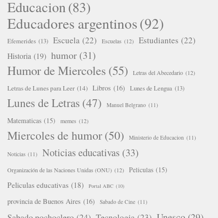
Educacion
(83)
Educadores argentinos
(92)
Escuela
(22)
Estudiantes
(22)
Efemerides
(13)
Escuelas
(12)
humor
(31)
Historia
(19)
Humor de Miercoles
(55)
Letras del Abecedario
(12)
Libros
(16)
Letras de Lunes para Leer
(14)
Lunes de Lengua
(13)
Lunes de Letras
(47)
Manuel Belgrano
(11)
Matematicas
(15)
memes
(12)
Miercoles de humor
(50)
Ministerio de Educacion
(11)
Noticias educativas
(33)
Noticias
(11)
Peliculas
(15)
Organización de las Naciones Unidas (ONU)
(12)
Peliculas educativas
(18)
Portal ABC
(10)
provincia de Buenos Aires
(16)
Sabado de Cine
(11)
Unesco
(29)
Sabado pochoclero
(24)
Tecnologia
(23)