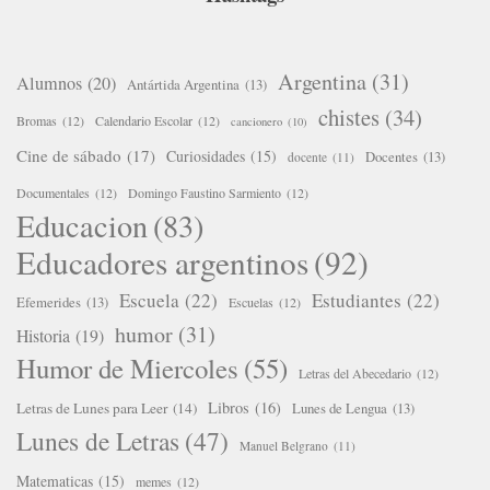
Argentina
(31)
Alumnos
(20)
Antártida Argentina
(13)
chistes
(34)
Bromas
(12)
Calendario Escolar
(12)
cancionero
(10)
Cine de sábado
(17)
Curiosidades
(15)
Docentes
(13)
docente
(11)
Documentales
(12)
Domingo Faustino Sarmiento
(12)
Educacion
(83)
Educadores argentinos
(92)
Escuela
(22)
Estudiantes
(22)
Efemerides
(13)
Escuelas
(12)
humor
(31)
Historia
(19)
Humor de Miercoles
(55)
Letras del Abecedario
(12)
Libros
(16)
Letras de Lunes para Leer
(14)
Lunes de Lengua
(13)
Lunes de Letras
(47)
Manuel Belgrano
(11)
Matematicas
(15)
memes
(12)