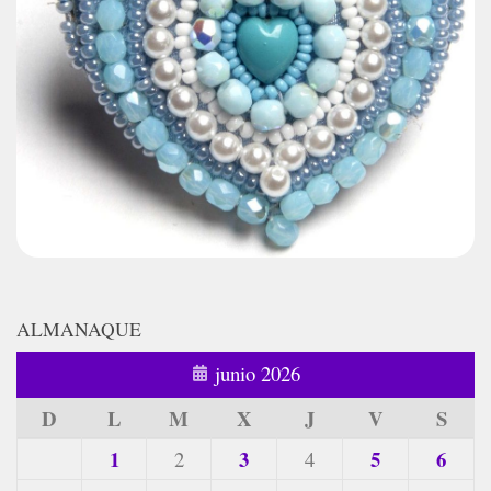
ALMANAQUE
junio 2026
D
L
M
X
J
V
S
1
3
5
6
2
4