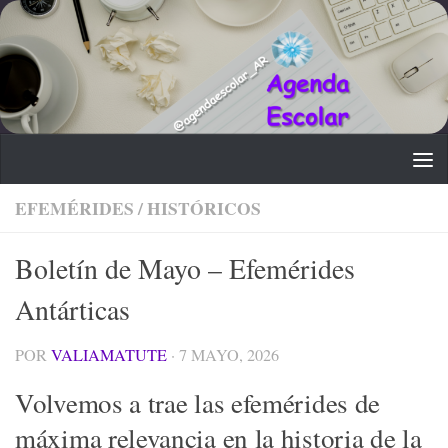
Saltar al contenido
EFEMÉRIDES
/
HISTÓRICOS
Boletín de Mayo – Efemérides
Antárticas
POR
VALIAMATUTE
·
7 MAYO, 2026
Volvemos a trae las efemérides de
máxima relevancia en la historia de la