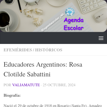
Saltar al contenido
EFEMÉRIDES
/
HISTÓRICOS
Educadores Argentinos: Rosa
Clotilde Sabattini
POR
VALIAMATUTE
·
25 OCTUBRE, 2024
Biografía:
Nació el
29 de octubre de 1918 en Rosario (Santa Fe).
Amadeo