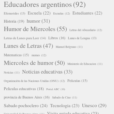
Educadores argentinos
(92)
Escuela
(22)
Estudiantes
(22)
Efemerides
(13)
Escuelas
(12)
humor
(31)
Historia
(19)
Humor de Miercoles
(55)
Letras del Abecedario
(12)
Libros
(16)
Letras de Lunes para Leer
(14)
Lunes de Lengua
(13)
Lunes de Letras
(47)
Manuel Belgrano
(11)
Matematicas
(15)
memes
(12)
Miercoles de humor
(50)
Ministerio de Educacion
(11)
Noticias educativas
(33)
Noticias
(11)
Peliculas
(15)
Organización de las Naciones Unidas (ONU)
(12)
Peliculas educativas
(18)
Portal ABC
(10)
provincia de Buenos Aires
(16)
Sabado de Cine
(11)
Unesco
(29)
Sabado pochoclero
(24)
Tecnologia
(23)
Visita guiada educativa
(23)
Universidad de Buenos Aires
(11)