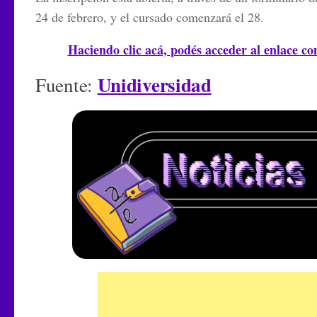
24 de febrero, y el cursado comenzará el 28.
Haciendo clic acá, podés acceder al enlace con
Unidiversidad
Fuente: