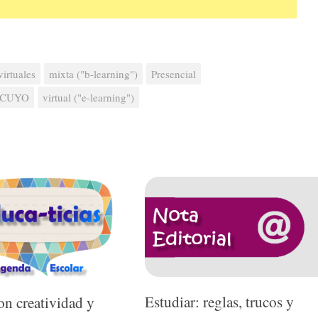
virtuales
mixta ("b-learning")
Presencial
CUYO
virtual ("e-learning")
Estudiar: reglas, trucos y
n creatividad y