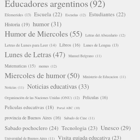
Educadores argentinos
(92)
Escuela
(22)
Estudiantes
(22)
Efemerides
(13)
Escuelas
(12)
humor
(31)
Historia
(19)
Humor de Miercoles
(55)
Letras del Abecedario
(12)
Libros
(16)
Letras de Lunes para Leer
(14)
Lunes de Lengua
(13)
Lunes de Letras
(47)
Manuel Belgrano
(11)
Matematicas
(15)
memes
(12)
Miercoles de humor
(50)
Ministerio de Educacion
(11)
Noticias educativas
(33)
Noticias
(11)
Peliculas
(16)
Organización de las Naciones Unidas (ONU)
(12)
Peliculas educativas
(18)
Portal ABC
(10)
provincia de Buenos Aires
(16)
Sabado de Cine
(11)
Unesco
(29)
Sabado pochoclero
(24)
Tecnologia
(23)
Visita guiada educativa
(23)
Universidad de Buenos Aires
(11)