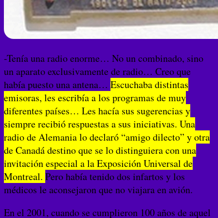
-Tenía una radio enorme… No un combinado, sino
un aparato exclusivamente de radio… Creo que
había puesto una antena…
Escuchaba distintas
emisoras, les escribía a los programas de muy
diferentes países… Les hacía sus sugerencias y
siempre recibió respuestas a sus iniciativas. Una
radio de Alemania lo declaró “amigo dilecto” y otra
de Canadá destino que se lo distinguiera con una
invitación especial a la Exposición Universal de
Montreal.
Pero había tenido dos infartos y los
médicos le aconsejaron que no viajara en avión.
En el 2001, cuando se cumplieron 100 años de aquel