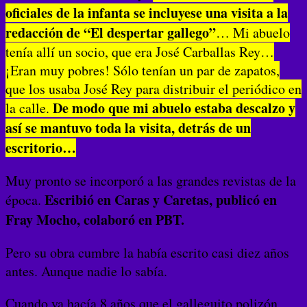
oficiales de la infanta se incluyese una visita a la
redacción de “El despertar gallego”
… Mi abuelo
tenía allí un socio, que era José Carballas Rey…
¡Eran muy pobres! Sólo tenían un par de zapatos,
que los usaba José Rey para distribuir el periódico en
De modo que mi abuelo estaba descalzo y
la calle.
así se mantuvo toda la visita, detrás de un
escritorio…
Muy pronto se incorporó a las grandes revistas de la
Escribió en Caras y Caretas, publicó en
época.
Fray Mocho, colaboró en PBT.
Pero su obra cumbre la había escrito casi diez años
antes. Aunque nadie lo sabía.
Cuando ya hacía 8 años que el galleguito polizón