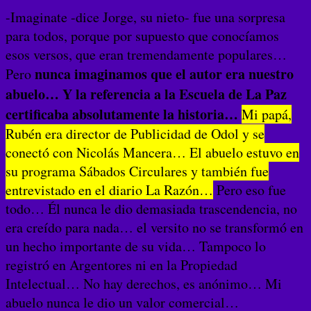
-Imaginate -dice Jorge, su nieto- fue una sorpresa
para todos, porque por supuesto que conocíamos
esos versos, que eran tremendamente populares…
nunca imaginamos que el autor era nuestro
Pero
abuelo… Y la referencia a la Escuela de La Paz
certificaba absolutamente la historia…
Mi papá,
Rubén era director de Publicidad de Odol y se
conectó con Nicolás Mancera… El abuelo estuvo en
su programa Sábados Circulares y también fue
entrevistado en el diario La Razón…
Pero eso fue
todo… Él nunca le dio demasiada trascendencia, no
era creído para nada… el versito no se transformó en
un hecho importante de su vida… Tampoco lo
registró en Argentores ni en la Propiedad
Intelectual… No hay derechos, es anónimo… Mi
abuelo nunca le dio un valor comercial…