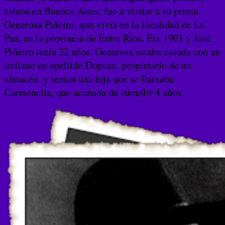
estaba en Buenos Aires, fue a visitar a su prima
Generosa Piñeiro, que vivía en la localidad de La
Paz, en la provincia de Entre Ríos. Era 1901 y José
Piñeiro tenía 22 años. Generosa estaba casada con un
italiano de apellido Dopazo, propietario de un
almacén, y tenían una hija que se llamaba
Carmencita, que acababa de cumplir 4 años.