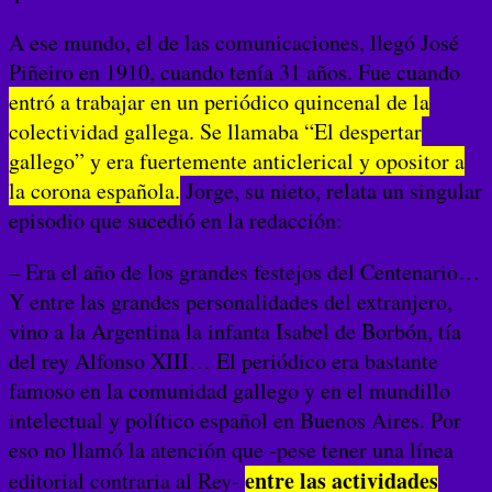
A ese mundo, el de las comunicaciones, llegó José
Piñeiro en 1910, cuando tenía 31 años. Fue cuando
entró a trabajar en un periódico quincenal de la
colectividad gallega. Se llamaba “El despertar
gallego” y era fuertemente anticlerical y opositor a
la corona española.
Jorge, su nieto, relata un singular
episodio que sucedió en la redacción:
– Era el año de los grandes festejos del Centenario…
Y entre las grandes personalidades del extranjero,
vino a la Argentina la infanta Isabel de Borbón, tía
del rey Alfonso XIII… El periódico era bastante
famoso en la comunidad gallego y en el mundillo
intelectual y político español en Buenos Aires. Por
eso no llamó la atención que -pese tener una línea
entre las actividades
editorial contraria al Rey-