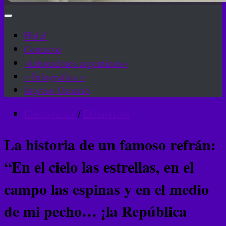
Hola!
Contacto
~Educadores argentinos~
~ Infografías ~
Ingreso Usuario
Educa-ticias
/
Efemérides
La historia de un famoso refrán:
“En el cielo las estrellas, en el
campo las espinas y en el medio
de mi pecho… ¡la República