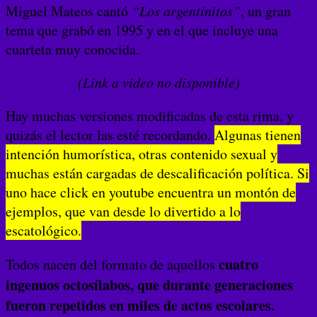
Miguel Mateos cantó
“Los argentinitos”
, un gran
tema que grabó en 1995 y en el que incluye una
cuarteta muy conocida.
(Link a video no disponible)
Hay muchas versiones modificadas de esta rima, y
quizás el lector las esté recordando.
Algunas tienen
intención humorística, otras contenido sexual y
muchas están cargadas de descalificación política. Si
uno hace click en youtube encuentra un montón de
ejemplos, que van desde lo divertido a lo
escatológico.
cuatro
Todos nacen del formato de aquellos
ingenuos octosílabos, que durante generaciones
fueron repetidos en miles de actos escolares.