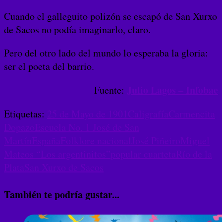
Cuando el galleguito polizón se escapó de San Xurxo
de Sacos no podía imaginarlo, claro.
Pero del otro lado del mundo lo esperaba la gloria:
ser el poeta del barrio.
Julio Lagos – Infobae
Fuente:
Etiquetas:
25 de Mayo de 1901
Caligrafía
Carmencita
Dopazo
Escuela No. 1 José de San
Martín
España
Folklore nacional
José Piñeiro
Miguel
Mateos “Los argentinitos”
popular cuarteta
Río de la
Plata
San Xurxo de Sacos
También te podría gustar...