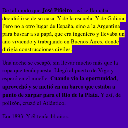
José Piñeiro
De tal modo que
-así se llamaba-
decidió irse de su casa. Y de la escuela. Y de Galicia.
Pero no a otro lugar de España, sino a la Argentina
para buscar a su papá, que era ingeniero y llevaba un
año viviendo y trabajando en Buenos Aires, donde
dirigía construcciones civiles.
Una noche se escapó, sin llevar mucho más que la
ropa que tenía puesta. Llegó al puerto de Vigo y
Cuando vio la oportunidad,
esperó en el muelle.
aprovechó y se metió en un barco que estaba a
punto de zarpar para el Río de la Plata.
Y así, de
polizón, cruzó el Atlántico.
Era 1893. Y él tenía 14 años.