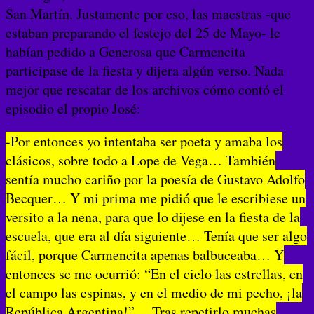
San Martín. Justamente por eso, las maestras -que
estaban preparando el festejo del 25 de Mayo- le
habían pedido a Generosa que Carmencita
participase de la fiesta y dijera algún verso. Nada
mejor que rescatar de los archivos cómo contó el
episodio el propio José:
-Por entonces yo intentaba ser poeta y amaba los
clásicos, sobre todo a Lope de Vega… También
sentía mucho cariño por la poesía de Gustavo Adolfo
Becquer… Y mi prima me pidió que le escribiese un
versito a la nena, para que lo dijese en la fiesta de la
escuela, que era al día siguiente… Tenía que ser algo
fácil, porque Carmencita apenas balbuceaba… Y
entonces se me ocurrió: “En el cielo las estrellas, en
el campo las espinas, y en el medio de mi pecho, ¡la
República Argentina!”… Tras repetirlo muchas