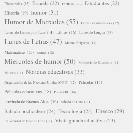
Escuela
(22)
Estudiantes
(22)
Efemerides
(13)
Escuelas
(12)
humor
(31)
Historia
(19)
Humor de Miercoles
(55)
Letras del Abecedario
(12)
Libros
(16)
Letras de Lunes para Leer
(14)
Lunes de Lengua
(13)
Lunes de Letras
(47)
Manuel Belgrano
(11)
Matematicas
(15)
memes
(12)
Miercoles de humor
(50)
Ministerio de Educacion
(11)
Noticias educativas
(33)
Noticias
(11)
Peliculas
(15)
Organización de las Naciones Unidas (ONU)
(12)
Peliculas educativas
(18)
Portal ABC
(10)
provincia de Buenos Aires
(16)
Sabado de Cine
(11)
Unesco
(29)
Sabado pochoclero
(24)
Tecnologia
(23)
Visita guiada educativa
(23)
Universidad de Buenos Aires
(11)