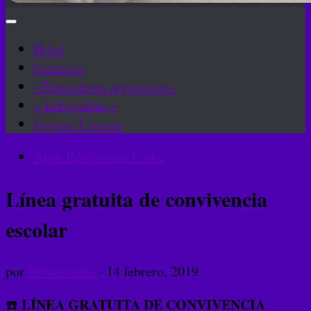
Hola!
Contacto
~Educadores argentinos~
~ Infografías ~
Ingreso Usuario
Apps Educativas Links
Línea gratuita de convivencia
escolar
por
Valiamatute
·
14 febrero, 2019
LÍNEA GRATUITA DE CONVIVENCIA
☎️