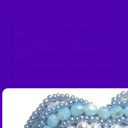
Unesco
(29)
Sabado pochoclero
(24)
Tecnologia
(23)
Visita guiada educativa
(23)
Universidad de Buenos Aires
(11)
La dirección escolar, entre la burocracia y el
liderazgo
Un día como hoy: 5 de agosto
Boletín de Agosto 2026 – Efemérides
Antárticas
Teachers of Sarmiento: Miss Mary Elizabeth
Conway
Sábado Pochoclero: Día de la Pachamama