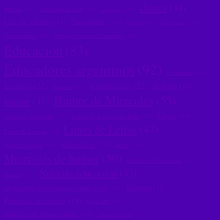
chistes
(34)
Bromas
(12)
Calendario Escolar
(12)
cancionero
(10)
Cine de sábado
(17)
Curiosidades
(15)
Docentes
(13)
docente
(11)
Documentales
(12)
Domingo Faustino Sarmiento
(12)
Educacion
(83)
Educadores argentinos
(92)
Efemerides
(13)
Escuela
(22)
Estudiantes
(22)
Historia
(19)
Escuelas
(12)
Humor de Miercoles
(55)
humor
(31)
Libros
(16)
Letras de Lunes para Leer
(14)
Letras del Abecedario
(12)
Lunes de Letras
(47)
Lunes de Lengua
(13)
Matematicas
(15)
memes
(12)
Manuel Belgrano
(11)
Miercoles de humor
(50)
Ministerio de Educacion
(11)
Noticias educativas
(33)
Noticias
(11)
Peliculas
(15)
Organización de las Naciones Unidas (ONU)
(12)
Peliculas educativas
(18)
Portal ABC
(10)
provincia de Buenos Aires
(16)
Sabado de Cine
(11)