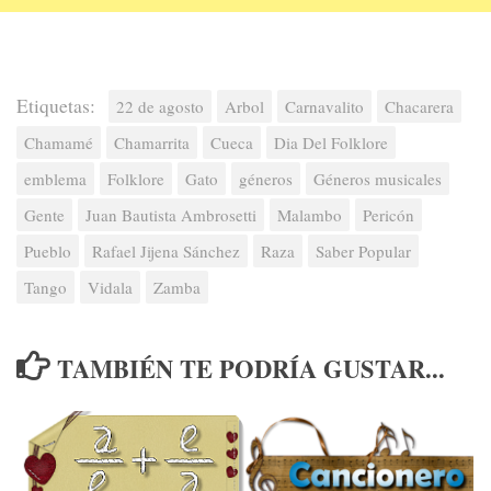
Etiquetas:
22 de agosto
Arbol
Carnavalito
Chacarera
Chamamé
Chamarrita
Cueca
Dia Del Folklore
emblema
Folklore
Gato
géneros
Géneros musicales
Gente
Juan Bautista Ambrosetti
Malambo
Pericón
Pueblo
Rafael Jijena Sánchez
Raza
Saber Popular
Tango
Vidala
Zamba
TAMBIÉN TE PODRÍA GUSTAR...