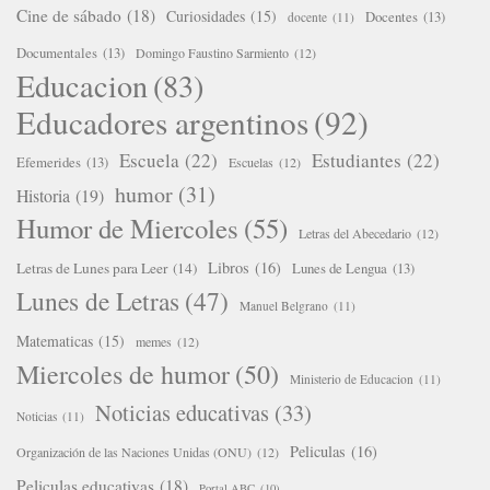
Cine de sábado
(18)
Curiosidades
(15)
Docentes
(13)
docente
(11)
Documentales
(13)
Domingo Faustino Sarmiento
(12)
Educacion
(83)
Educadores argentinos
(92)
Escuela
(22)
Estudiantes
(22)
Efemerides
(13)
Escuelas
(12)
humor
(31)
Historia
(19)
Humor de Miercoles
(55)
Letras del Abecedario
(12)
Libros
(16)
Letras de Lunes para Leer
(14)
Lunes de Lengua
(13)
Lunes de Letras
(47)
Manuel Belgrano
(11)
Matematicas
(15)
memes
(12)
Miercoles de humor
(50)
Ministerio de Educacion
(11)
Noticias educativas
(33)
Noticias
(11)
Peliculas
(16)
Organización de las Naciones Unidas (ONU)
(12)
Peliculas educativas
(18)
Portal ABC
(10)