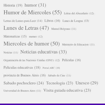
humor
(31)
Historia
(19)
Humor de Miercoles
(55)
Letras del Abecedario
(12)
Libros
(16)
Letras de Lunes para Leer
(14)
Lunes de Lengua
(13)
Lunes de Letras
(47)
Manuel Belgrano
(11)
Matematicas
(15)
memes
(12)
Miercoles de humor
(50)
Ministerio de Educacion
(11)
Noticias educativas
(33)
Noticias
(11)
Peliculas
(16)
Organización de las Naciones Unidas (ONU)
(12)
Peliculas educativas
(18)
Portal ABC
(10)
provincia de Buenos Aires
(16)
Sabado de Cine
(11)
Unesco
(29)
Sabado pochoclero
(24)
Tecnologia
(23)
Visita guiada educativa
(23)
Universidad de Buenos Aires
(11)