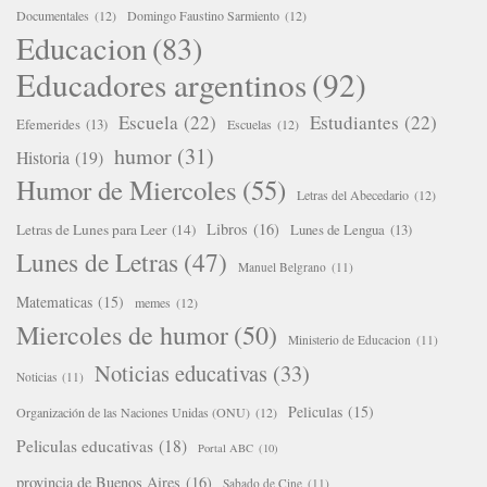
Documentales
(12)
Domingo Faustino Sarmiento
(12)
Educacion
(83)
Educadores argentinos
(92)
Escuela
(22)
Estudiantes
(22)
Efemerides
(13)
Escuelas
(12)
humor
(31)
Historia
(19)
Humor de Miercoles
(55)
Letras del Abecedario
(12)
Libros
(16)
Letras de Lunes para Leer
(14)
Lunes de Lengua
(13)
Lunes de Letras
(47)
Manuel Belgrano
(11)
Matematicas
(15)
memes
(12)
Miercoles de humor
(50)
Ministerio de Educacion
(11)
Noticias educativas
(33)
Noticias
(11)
Peliculas
(15)
Organización de las Naciones Unidas (ONU)
(12)
Peliculas educativas
(18)
Portal ABC
(10)
provincia de Buenos Aires
(16)
Sabado de Cine
(11)