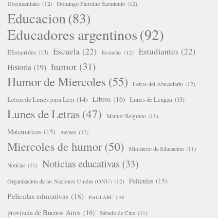
Documentales
(12)
Domingo Faustino Sarmiento
(12)
Educacion
(83)
Educadores argentinos
(92)
Escuela
(22)
Estudiantes
(22)
Efemerides
(13)
Escuelas
(12)
humor
(31)
Historia
(19)
Humor de Miercoles
(55)
Letras del Abecedario
(12)
Libros
(16)
Letras de Lunes para Leer
(14)
Lunes de Lengua
(13)
Lunes de Letras
(47)
Manuel Belgrano
(11)
Matematicas
(15)
memes
(12)
Miercoles de humor
(50)
Ministerio de Educacion
(11)
Noticias educativas
(33)
Noticias
(11)
Peliculas
(15)
Organización de las Naciones Unidas (ONU)
(12)
Peliculas educativas
(18)
Portal ABC
(10)
provincia de Buenos Aires
(16)
Sabado de Cine
(11)