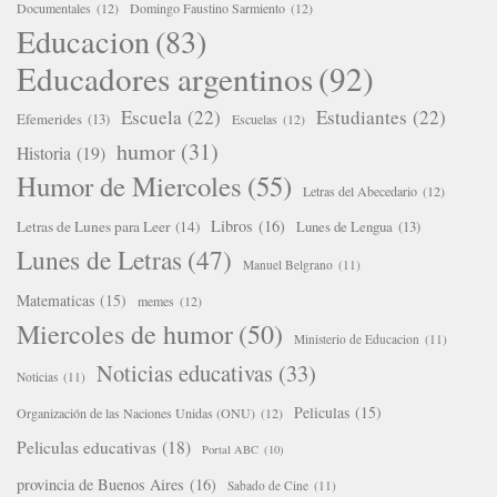
Documentales
(12)
Domingo Faustino Sarmiento
(12)
Educacion
(83)
Educadores argentinos
(92)
Escuela
(22)
Estudiantes
(22)
Efemerides
(13)
Escuelas
(12)
humor
(31)
Historia
(19)
Humor de Miercoles
(55)
Letras del Abecedario
(12)
Libros
(16)
Letras de Lunes para Leer
(14)
Lunes de Lengua
(13)
Lunes de Letras
(47)
Manuel Belgrano
(11)
Matematicas
(15)
memes
(12)
Miercoles de humor
(50)
Ministerio de Educacion
(11)
Noticias educativas
(33)
Noticias
(11)
Peliculas
(15)
Organización de las Naciones Unidas (ONU)
(12)
Peliculas educativas
(18)
Portal ABC
(10)
provincia de Buenos Aires
(16)
Sabado de Cine
(11)