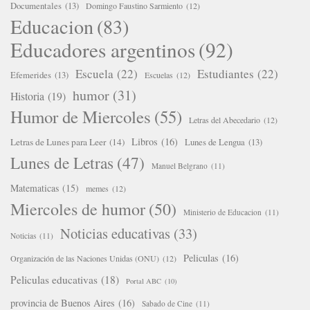
Documentales
(13)
Domingo Faustino Sarmiento
(12)
Educacion
(83)
Educadores argentinos
(92)
Escuela
(22)
Estudiantes
(22)
Efemerides
(13)
Escuelas
(12)
humor
(31)
Historia
(19)
Humor de Miercoles
(55)
Letras del Abecedario
(12)
Libros
(16)
Letras de Lunes para Leer
(14)
Lunes de Lengua
(13)
Lunes de Letras
(47)
Manuel Belgrano
(11)
Matematicas
(15)
memes
(12)
Miercoles de humor
(50)
Ministerio de Educacion
(11)
Noticias educativas
(33)
Noticias
(11)
Peliculas
(16)
Organización de las Naciones Unidas (ONU)
(12)
Peliculas educativas
(18)
Portal ABC
(10)
provincia de Buenos Aires
(16)
Sabado de Cine
(11)