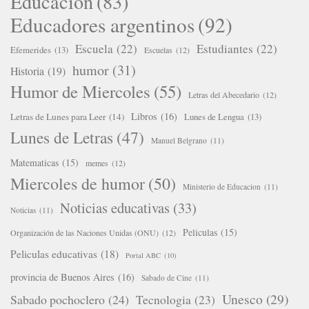
Educacion
(83)
Educadores argentinos
(92)
Escuela
(22)
Estudiantes
(22)
Efemerides
(13)
Escuelas
(12)
humor
(31)
Historia
(19)
Humor de Miercoles
(55)
Letras del Abecedario
(12)
Libros
(16)
Letras de Lunes para Leer
(14)
Lunes de Lengua
(13)
Lunes de Letras
(47)
Manuel Belgrano
(11)
Matematicas
(15)
memes
(12)
Miercoles de humor
(50)
Ministerio de Educacion
(11)
Noticias educativas
(33)
Noticias
(11)
Peliculas
(15)
Organización de las Naciones Unidas (ONU)
(12)
Peliculas educativas
(18)
Portal ABC
(10)
provincia de Buenos Aires
(16)
Sabado de Cine
(11)
Unesco
(29)
Sabado pochoclero
(24)
Tecnologia
(23)