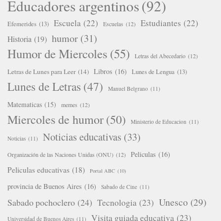
Educadores argentinos
(92)
Escuela
(22)
Estudiantes
(22)
Efemerides
(13)
Escuelas
(12)
humor
(31)
Historia
(19)
Humor de Miercoles
(55)
Letras del Abecedario
(12)
Libros
(16)
Letras de Lunes para Leer
(14)
Lunes de Lengua
(13)
Lunes de Letras
(47)
Manuel Belgrano
(11)
Matematicas
(15)
memes
(12)
Miercoles de humor
(50)
Ministerio de Educacion
(11)
Noticias educativas
(33)
Noticias
(11)
Peliculas
(16)
Organización de las Naciones Unidas (ONU)
(12)
Peliculas educativas
(18)
Portal ABC
(10)
provincia de Buenos Aires
(16)
Sabado de Cine
(11)
Unesco
(29)
Sabado pochoclero
(24)
Tecnologia
(23)
Visita guiada educativa
(23)
Universidad de Buenos Aires
(11)