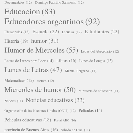
Documentales
(12)
Domingo Faustino Sarmiento
(12)
Educacion
(83)
Educadores argentinos
(92)
Escuela
(22)
Estudiantes
(22)
Efemerides
(13)
Escuelas
(12)
humor
(31)
Historia
(19)
Humor de Miercoles
(55)
Letras del Abecedario
(12)
Libros
(16)
Letras de Lunes para Leer
(14)
Lunes de Lengua
(13)
Lunes de Letras
(47)
Manuel Belgrano
(11)
Matematicas
(15)
memes
(12)
Miercoles de humor
(50)
Ministerio de Educacion
(11)
Noticias educativas
(33)
Noticias
(11)
Peliculas
(15)
Organización de las Naciones Unidas (ONU)
(12)
Peliculas educativas
(18)
Portal ABC
(10)
provincia de Buenos Aires
(16)
Sabado de Cine
(11)