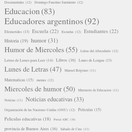
Documentales
(12)
Domingo Faustino Sarmiento
(12)
Educacion
(83)
Educadores argentinos
(92)
Escuela
(22)
Estudiantes
(22)
Efemerides
(13)
Escuelas
(12)
humor
(31)
Historia
(19)
Humor de Miercoles
(55)
Letras del Abecedario
(12)
Libros
(16)
Letras de Lunes para Leer
(14)
Lunes de Lengua
(13)
Lunes de Letras
(47)
Manuel Belgrano
(11)
Matematicas
(15)
memes
(12)
Miercoles de humor
(50)
Ministerio de Educacion
(11)
Noticias educativas
(33)
Noticias
(11)
Peliculas
(15)
Organización de las Naciones Unidas (ONU)
(12)
Peliculas educativas
(18)
Portal ABC
(10)
provincia de Buenos Aires
(16)
Sabado de Cine
(11)