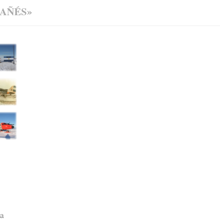
AÑÉS»
la