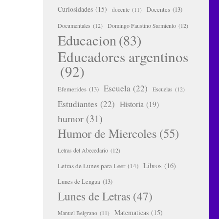
Curiosidades
(15)
Docentes
(13)
docente
(11)
Documentales
(12)
Domingo Faustino Sarmiento
(12)
Educacion
(83)
Educadores argentinos
(92)
Escuela
(22)
Efemerides
(13)
Escuelas
(12)
Estudiantes
(22)
Historia
(19)
humor
(31)
Humor de Miercoles
(55)
Letras del Abecedario
(12)
Libros
(16)
Letras de Lunes para Leer
(14)
Lunes de Lengua
(13)
Lunes de Letras
(47)
Matematicas
(15)
Manuel Belgrano
(11)