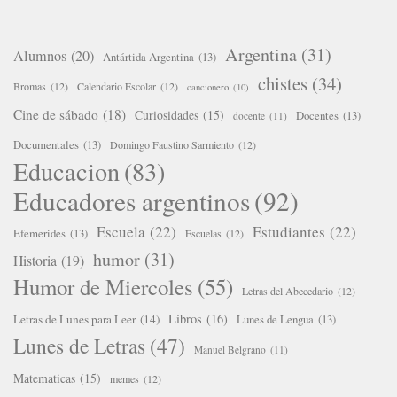
Argentina
(31)
Alumnos
(20)
Antártida Argentina
(13)
chistes
(34)
Bromas
(12)
Calendario Escolar
(12)
cancionero
(10)
Cine de sábado
(18)
Curiosidades
(15)
Docentes
(13)
docente
(11)
Documentales
(13)
Domingo Faustino Sarmiento
(12)
Educacion
(83)
Educadores argentinos
(92)
Escuela
(22)
Estudiantes
(22)
Efemerides
(13)
Escuelas
(12)
humor
(31)
Historia
(19)
Humor de Miercoles
(55)
Letras del Abecedario
(12)
Libros
(16)
Letras de Lunes para Leer
(14)
Lunes de Lengua
(13)
Lunes de Letras
(47)
Manuel Belgrano
(11)
Matematicas
(15)
memes
(12)