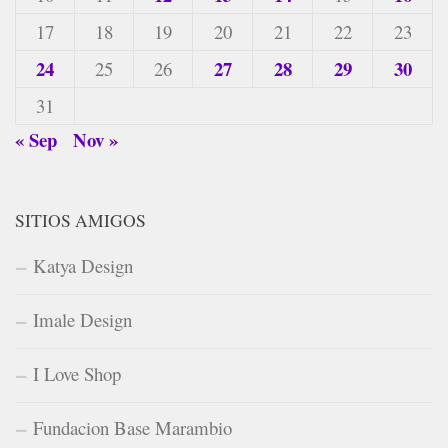
17
18
19
20
21
22
23
24
27
28
29
30
25
26
31
« Sep
Nov »
SITIOS AMIGOS
Katya Design
Imale Design
I Love Shop
Fundacion Base Marambio