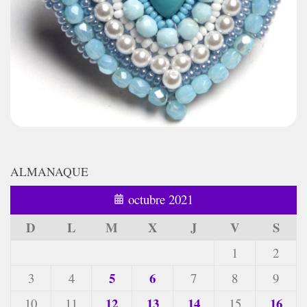
ALMANAQUE
octubre 2021
D
L
M
X
J
V
S
1
2
5
6
3
4
7
8
9
12
13
14
16
10
11
15