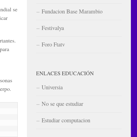
ndial se
Fundacion Base Marambio
icar
Festivalya
tantes.
Foro Ftatv
 para
ENLACES EDUCACIÓN
rsonas
Universia
uerpo.
No se que estudiar
Estudiar computacion