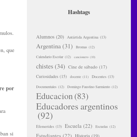
Hashtags
ímulos
.
Alumnos
(20)
Antártida Argentina
(13)
Argentina
(31)
Bromas
(12)
en, que
Calendario Escolar
(12)
cancionero
(10)
chistes
(34)
Cine de sábado
(17)
Curiosidades
(15)
Docentes
(13)
docente
(11)
re por
Documentales
(12)
Domingo Faustino Sarmiento
(12)
Educacion
(83)
Educadores argentinos
ara
(92)
Escuela
(22)
Efemerides
(13)
Escuelas
(12)
aban si
Estudiantes
(22)
Historia
(19)