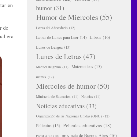
tar en
humor
(31)
Humor de Miercoles
(55)
r de
Letras del Abecedario
(12)
al era
Libros
(16)
Letras de Lunes para Leer
(14)
Lunes de Lengua
(13)
Lunes de Letras
(47)
Matematicas
(15)
Manuel Belgrano
(11)
memes
(12)
Miercoles de humor
(50)
Ministerio de Educacion
(11)
Noticias
(11)
Noticias educativas
(33)
Organización de las Naciones Unidas (ONU)
(12)
Peliculas educativas
(18)
Peliculas
(15)
provincia de Buenos Aires
(16)
Portal ABC
(10)