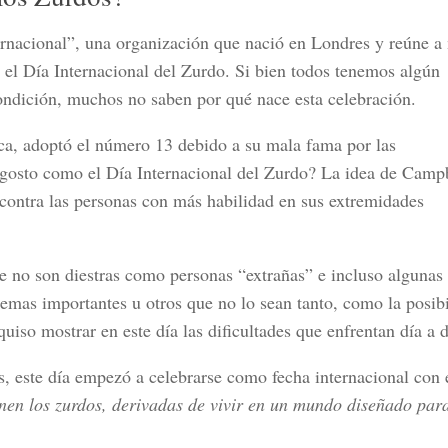
rnacional”
, una organización que nació en
Londres
y reúne a
o el
Día Internacional del Zurdo
. Si bien todos tenemos algún
ondición, muchos no saben por qué nace esta celebración.
nica, adoptó el número 13 debido a su
mala fama por las
agosto como el Día Internacional del Zurdo? La idea de Campb
contra las personas con más habilidad en sus extremidades
e no son diestras como personas “extrañas”
e incluso algunas
temas importantes u otros que no lo sean tanto, como la posib
quiso mostrar en este día las dificultades que enfrentan día a d
s, este día empezó a celebrarse como fecha internacional con 
enen los zurdos
, derivadas de vivir en un mundo diseñado par