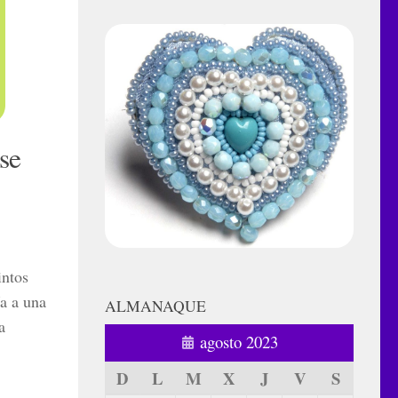
 se
intos
ía a una
ALMANAQUE
a
agosto 2023
D
L
M
X
J
V
S