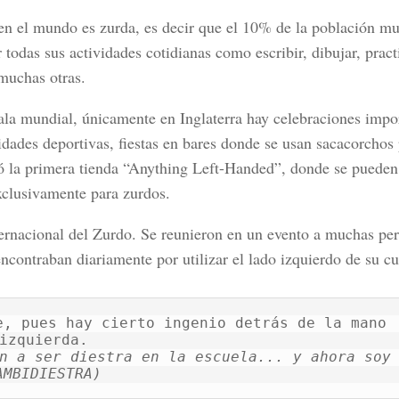
en el mundo es zurda
, es decir que
el 10% de la población mu
 todas sus actividades cotidianas como escribir, dibujar, pract
 muchas otras.
ala mundial,
únicamente en Inglaterra hay celebraciones impor
vidades deportivas, fiestas en bares donde se usan sacacorchos
eó la primera tienda
“Anything Left-Handed”
, donde se pueden
clusivamente para zurdos.
ernacional del Zurdo.
Se reunieron en un evento a muchas pe
 encontraban diariamente
por utilizar el lado izquierdo de su c
, pues hay cierto ingenio detrás de la mano 
n a ser diestra en la escuela... y ahora soy 
AMBIDIESTRA)